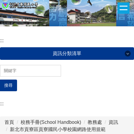
:::
跳
到
主
要
內
:::
容
區
資訊分類清單
認識貢小(About our school)
搜尋
貢小團隊(Administrative team)
班級網頁(ClassWeb)
:::
午餐菜單(Lunch menu)
首頁
校務手冊(School Handbook)
教務處
資訊
下載專區(Download zone)
新北市貢寮區貢寮國民小學校園網路使用規範