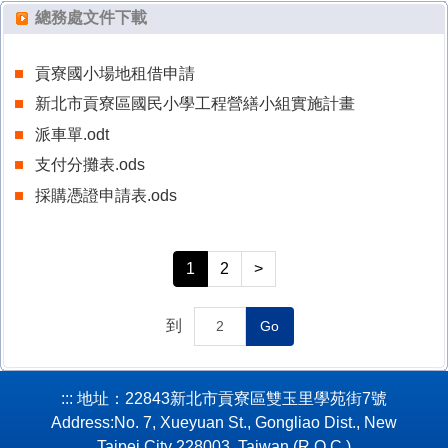
總務處文件下載
校務手冊(School Handbook)
貢寮國小場地租借申請
主題教育網站(Thematic Education Website)
新北市貢寮區國民小學工程營繕小組實施計畫
會議資料公告(Conference Materials Announcement)
派車單.odt
支付分攤表.ods
採購憑證申請表.ods
1
2
>
到
Go
:::
地址：22843新北市貢寮區雙玉里學苑街7號
Address:No. 7, Xueyuan St., Gongliao Dist., New
Taipei City 228003, Taiwan (R.O.C.)