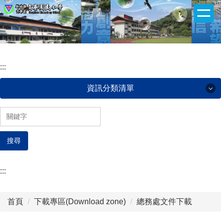
:::
跳
到
主
要
內
:::
容
區
資訊分類清單
認識貢小(About our school)
搜尋
貢小團隊(Administrative team)
班級網頁(ClassWeb)
:::
午餐菜單(Lunch menu)
首頁
下載專區(Download zone)
總務處文件下載
下載專區(Download zone)