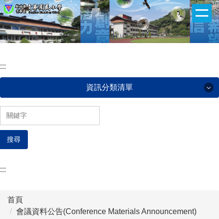
:::
跳
到
主
要
內
:::
容
區
資訊分類清單
認識貢小(About our school)
搜尋
貢小團隊(Administrative team)
班級網頁(ClassWeb)
:::
午餐菜單(Lunch menu)
首頁
下載專區(Download zone)
會議資料公告(Conference Materials Announcement)