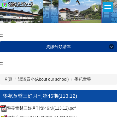
:::
跳
到
主
要
內
:::
容
區
資訊分類清單
:::
認識貢小(About our school)
貢小團隊(Administrative team)
首頁
認識貢小(About our school)
學苑童聲
班級網頁(ClassWeb)
學苑童聲三好月刊第46期(113.12)
午餐菜單(Lunch menu)
學苑童聲三好月刊第46期(113.12).pdf
下載專區(Download zone)