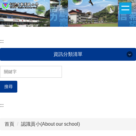
:::
跳
到
主
要
內
:::
容
區
資訊分類清單
認識貢小(About our school)
搜尋
貢小團隊(Administrative team)
班級網頁(ClassWeb)
:::
午餐菜單(Lunch menu)
首頁
認識貢小(About our school)
下載專區(Download zone)