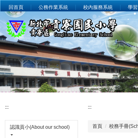
:::
跳
回首頁
公務作業系統
校內服務系統
學習
到
主
要
內
容
區
:::
:::
首頁
校務手冊(Scho
認識貢小(About our school)