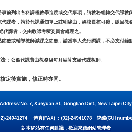
於事前列出各科課程教學進度或交代事項，請教務組轉交代課教
克代課者，請於代課通知單上註明緣由，經校長核可後，繳回教
絕代課者，交由教師考積委員會處理之。
點節數或輔導教師減課之節數，請當事人先行調課，不必支付鐘
辦法：
公假代課費由教務組每月結算支給代課教師。
長核定後實施，修正時亦同。
7, Xueyuan St., Gongliao Dist., New Taipei City 22
2)-24941274 傳真(FAX) ：(02)-24941078 統編(GUI numbe
對本網站有任何建議，歡迎來信
網站管理者