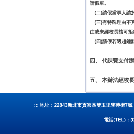
請假單。
(二)請假當事人請
(三)有特殊理由不
由或未經校長核可拒
(四)請假若遇超鐘
四、 代課費支付
五、 本辦法經校
:::
地址：22843新北市貢寮區雙玉里學苑街7號 Address:No. 
電話(TEL)：(0