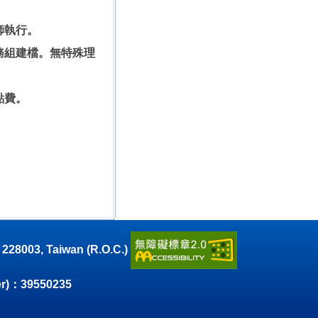
師執行。
務組建檔。無特殊理
點費。
8003, Taiwan (R.O.C.)
r)：39550235