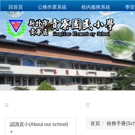
:::
跳
回首頁
公務作業系統
校內服務系統
學習
到
主
要
內
容
區
:::
:::
首頁
校務手冊(Scho
認識貢小(About our school)