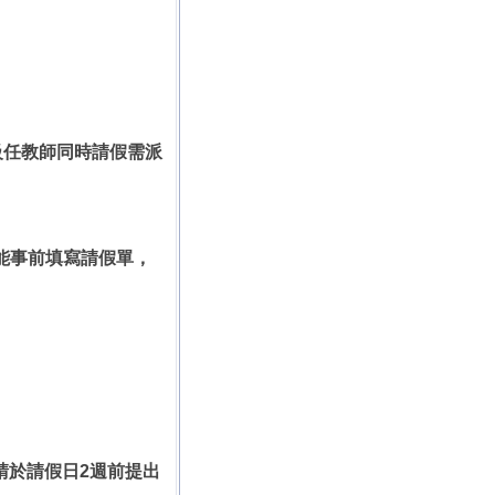
級任教師同時請假需派
能事前填寫請假單，
請於請假日2週前提出