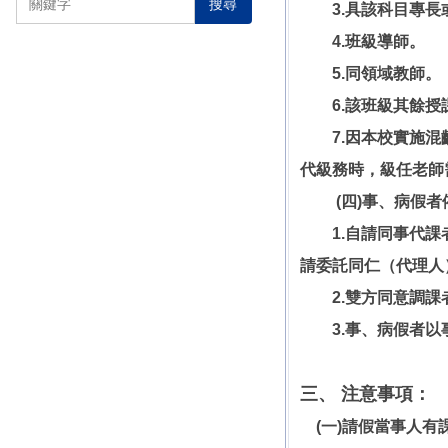
搜尋
3.具該科目專長
4.班級導師。
5.同領域教師。
6.該班級其餘授
7.因本校實施混齡
代級務時，級任老師
(四)事、病假者
1.自請同事代課者
請委託同仁（代理人
2.雙方同意調課者
3.事、病假者以事
三、 注意事項：
(一)請假當事人有