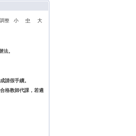
小調整
小
中
大
辦法。
完成請假手續。
聘合格教師代課，若遴